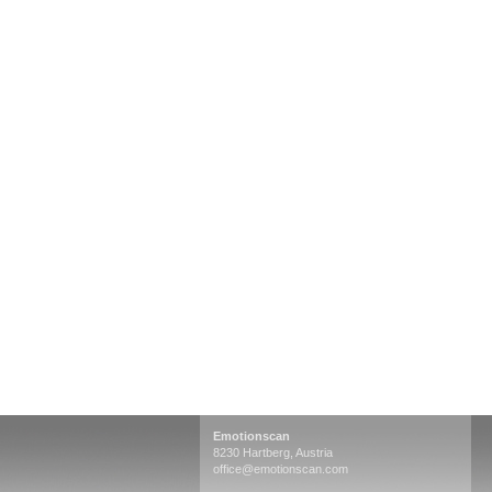
Emotionscan
8230 Hartberg, Austria
office@emotionscan.com