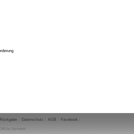
orderung
Rückgabe
Datenschutz
AGB
Facebook
CMS by Styriaweb