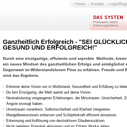
Home
Kontakt
Login/Regi
Ganzheitlich Erfolgreich - "SEI GLÜCKLIC
GESUND UND ERFOLGREICH!"
Durch eine einzigartige, effiziente und erprobte Methode, kreier
ein neues Mindset des ganzheitlichen Erfolgs und ermöglichst e
Gegenwart im Widerstandslosen Flow zu erfahren. Freude und E
sind das Ergebnis.
Erkenne deine Vision um in Wohlstand, Gesundheit und Erfüllung zu lebe
Du bist Einzigartig, die Welt wartet auf deine Vision.
Neutralisierung vergangener Erfahrungen, die Misstrauen, Unsicherheit, Z
Ängste erzeugt haben.
Urvertrauen verankern, Selbstsicherheit und Klarheit integrieren.
Mangelbewusstsein entlarven und Schöpferkraft effizient einsetzen.
Erkennung und Auflösung von destruktiven Glaubenssätzen.
Nicht gelebtes Potential aktivieren und im Erfolgs Modus leben.