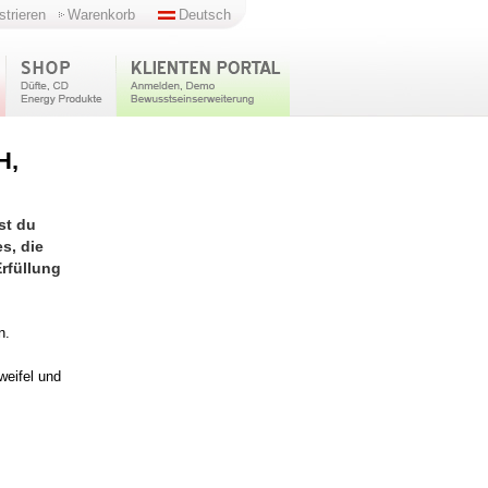
strieren
Warenkorb
Deutsch
H,
st du
s, die
rfüllung
n.
weifel und